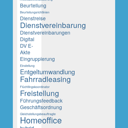
Beurteilung
Beurteilungsrichtlinien
Dienstreise
Dienstvereinbarung
Dienstvereinbarungen
Digital
DV
E-
Akte
Eingruppierung
Einstellung
Entgeltumwandlung
Fahrradleasing
Flüchtlingskoordinator
Freistellung
Führungsfeedback
Geschäftsordnung
Gleichstellungsbeauftragte
Homeoffice
hybrid