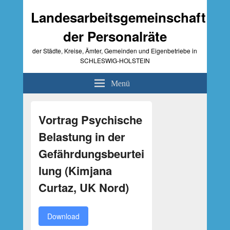
Landesarbeitsgemeinschaft
der Personalräte
der Städte, Kreise, Ämter, Gemeinden und Eigenbetriebe in
SCHLESWIG-HOLSTEIN
Menü
Primärer
Seitenleisten-
Vortrag Psychische
Widgetbereich
Belastung in der
Gefährdungsbeurtei
lung (Kimjana
Curtaz, UK Nord)
Download