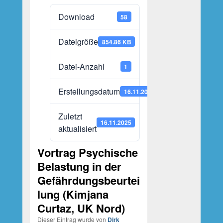
Download
58
Dateigröße
854.86 KB
Datei-Anzahl
1
Erstellungsdatum
16.11.2025
Zuletzt
16.11.2025
aktualisiert
Vortrag Psychische
Belastung in der
Gefährdungsbeurtei
lung (Kimjana
Curtaz, UK Nord)
Dieser Eintrag wurde von
Dirk