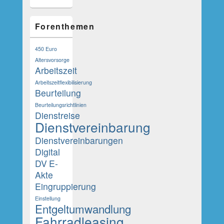
Forenthemen
450 Euro
Altersvorsorge
Arbeitszeit
Arbeitszeitflexibilisierung
Beurteilung
Beurteilungsrichtlinien
Dienstreise
Dienstvereinbarung
Dienstvereinbarungen
Digital
DV
E-
Akte
Eingruppierung
Einstellung
Entgeltumwandlung
Fahrradleasing