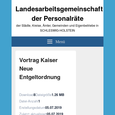
Landesarbeitsgemeinschaft
der Personalräte
der Städte, Kreise, Ämter, Gemeinden und Eigenbetriebe in
SCHLESWIG-HOLSTEIN
Menü
Primärer
Seitenleisten-
Vortrag Kaiser
Widgetbereich
Neue
Entgeltordnung
Download
8
Dateigröße
1.26 MB
Datei-Anzahl
1
Erstellungsdatum
05.07.2019
Zuletzt aktualisiert
05.07.2019