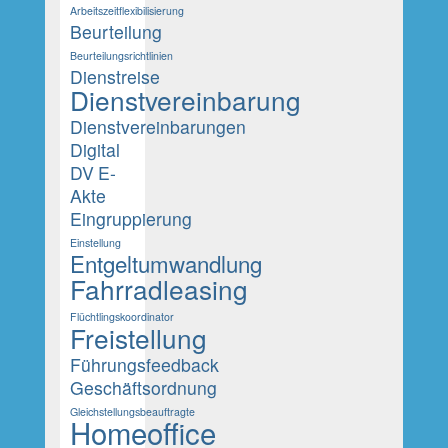
Arbeitszeitflexibilisierung
Beurteilung
Beurteilungsrichtlinien
Dienstreise
Dienstvereinbarung
Dienstvereinbarungen
Digital
DV
E-
Akte
Eingruppierung
Einstellung
Entgeltumwandlung
Fahrradleasing
Flüchtlingskoordinator
Freistellung
Führungsfeedback
Geschäftsordnung
Gleichstellungsbeauftragte
Homeoffice