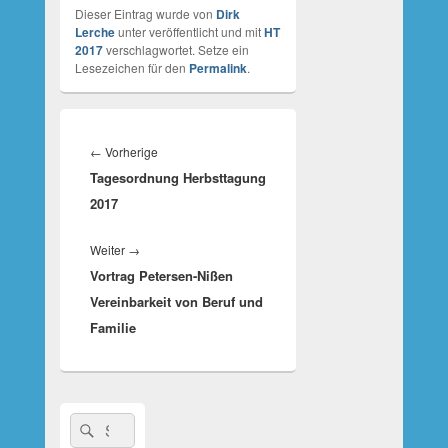
Dieser Eintrag wurde von
Dirk
Lerche
unter veröffentlicht und mit
HT
2017
verschlagwortet. Setze ein
Lesezeichen für den
Permalink
.
Beitragsnavigation
Vorheriger
←
Vorherige
Tagesordnung Herbsttagung
Beitrag:
2017
Nächster
Weiter
→
Vortrag Petersen-Nißen
Beitrag:
Vereinbarkeit von Beruf und
Familie
Suche
Suchen
nach: