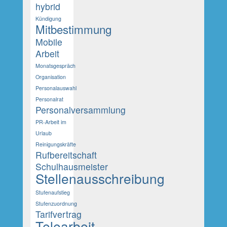
hybrid
Kündigung
Mitbestimmung
Mobile
Arbeit
Monatsgespräch
Organisation
Personalauswahl
Personalrat
Personalversammlung
PR-Arbeit im
Urlaub
Reinigungskräfte
Rufbereitschaft
Schulhausmeister
Stellenausschreibung
Stufenaufstieg
Stufenzuordnung
Tarifvertrag
Telearbeit