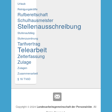
Urlaub
Reinigungskräfte
Rufbereitschaft
Schulhausmeister
Stellenausschreibung
Stufenaufstieg
Stufenzuordnung
Tarifvertrag
Telearbeit
Zeiterfassung
Zulage
Zulagen
Zusammenarbeit
§ 16 TVöD
Copyright © 2024
Landesarbeitsgemeinschaft der Personalräte
. All