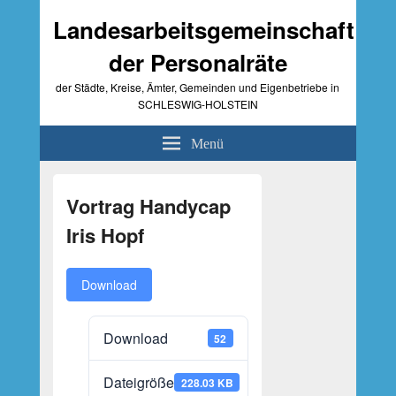
Landesarbeitsgemeinschaft
der Personalräte
der Städte, Kreise, Ämter, Gemeinden und Eigenbetriebe in
SCHLESWIG-HOLSTEIN
Menü
Primärer
Seitenleisten-
Vortrag Handycap
Widgetbereich
Iris Hopf
Download
Download
52
Dateigröße
228.03 KB