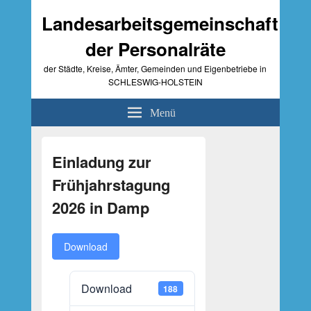
Landesarbeitsgemeinschaft
der Personalräte
der Städte, Kreise, Ämter, Gemeinden und Eigenbetriebe in
SCHLESWIG-HOLSTEIN
Menü
Primärer
Seitenleisten-
Einladung zur
Widgetbereich
Frühjahrstagung
2026 in Damp
Download
Download
188