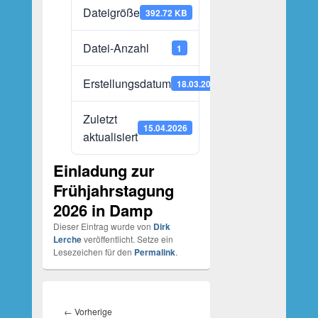
Dateigröße
392.72 KB
Datei-Anzahl
1
Erstellungsdatum
18.03.2026
Zuletzt
15.04.2026
aktualisiert
Einladung zur
Frühjahrstagung
2026 in Damp
Dieser Eintrag wurde von
Dirk
Lerche
veröffentlicht. Setze ein
Lesezeichen für den
Permalink
.
Beitragsnavigation
Vorheriger
←
Vorherige