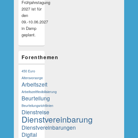
Frühjahrstagung
2027 ist für
den
09.-10.06.2027
in Damp
geplant.
Forenthemen
450 Euro
Altersvorsorge
Arbeitszeit
Arbeitszeitflexibilisierung
Beurteilung
Beurteilungsrichtlinien
Dienstreise
Dienstvereinbarung
Dienstvereinbarungen
Digital