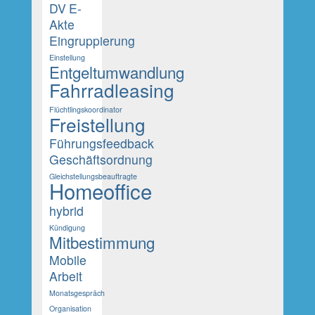
DV
E-
Akte
Eingruppierung
Einstellung
Entgeltumwandlung
Fahrradleasing
Flüchtlingskoordinator
Freistellung
Führungsfeedback
Geschäftsordnung
Gleichstellungsbeauftragte
Homeoffice
hybrid
Kündigung
Mitbestimmung
Mobile
Arbeit
Monatsgespräch
Organisation