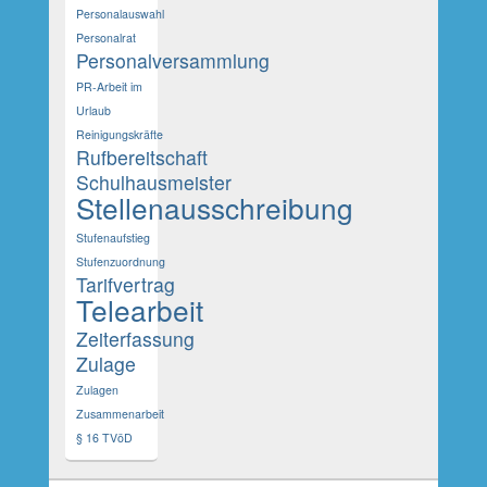
Personalauswahl
Personalrat
Personalversammlung
PR-Arbeit im
Urlaub
Reinigungskräfte
Rufbereitschaft
Schulhausmeister
Stellenausschreibung
Stufenaufstieg
Stufenzuordnung
Tarifvertrag
Telearbeit
Zeiterfassung
Zulage
Zulagen
Zusammenarbeit
§ 16 TVöD