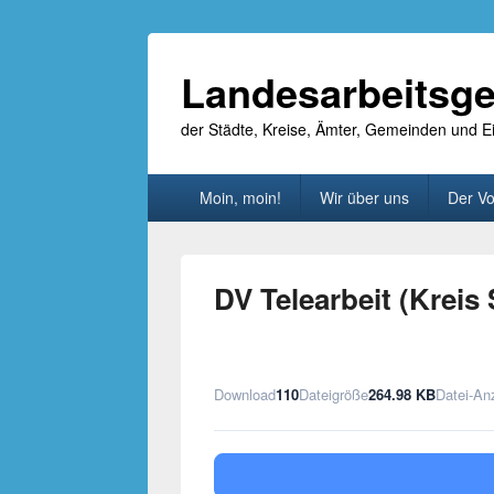
Landesarbeitsge
der Städte, Kreise, Ämter, Gemeinden und
Primäres
Moin, moin!
Wir über uns
Der Vo
Menü
DV Telearbeit (Kreis
Download
110
Dateigröße
264.98 KB
Datei-An