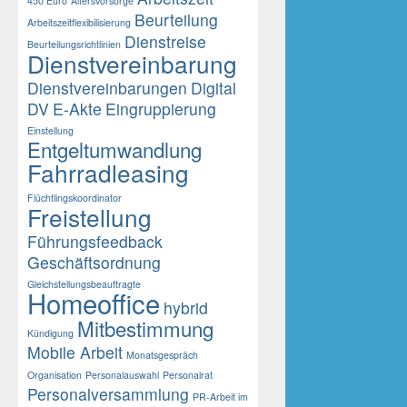
450 Euro
Altersvorsorge
Beurteilung
Arbeitszeitflexibilisierung
Dienstreise
Beurteilungsrichtlinien
Dienstvereinbarung
Dienstvereinbarungen
Digital
DV
E-Akte
Eingruppierung
Einstellung
Entgeltumwandlung
ster
Fahrradleasing
ag:
Flüchtlingskoordinator
Freistellung
Führungsfeedback
Geschäftsordnung
Gleichstellungsbeauftragte
Homeoffice
hybrid
Mitbestimmung
Kündigung
Mobile Arbeit
Monatsgespräch
Organisation
Personalauswahl
Personalrat
Personalversammlung
PR-Arbeit im