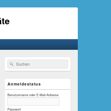
äte
Primärer
Suche
Suchen
Seitenleisten-
nach:
Widgetbereich
Anmeldestatus
Benutzername oder E-Mail-Adresse
Passwort