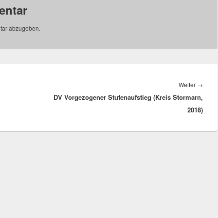
entar
tar abzugeben.
Näch
Weiter
→
DV Vorgezogener Stufenaufstieg (Kreis Stormarn,
Beitr
2018)