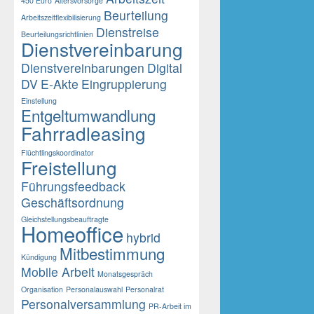
450 Euro
Altersvorsorge
Beurteilung
Arbeitszeitflexibilisierung
Dienstreise
Beurteilungsrichtlinien
Dienstvereinbarung
Dienstvereinbarungen
Digital
DV
E-Akte
Eingruppierung
Einstellung
Entgeltumwandlung
Fahrradleasing
Flüchtlingskoordinator
Freistellung
Führungsfeedback
Geschäftsordnung
Gleichstellungsbeauftragte
Homeoffice
hybrid
Mitbestimmung
Kündigung
Mobile Arbeit
Monatsgespräch
Organisation
Personalauswahl
Personalrat
Personalversammlung
PR-Arbeit im