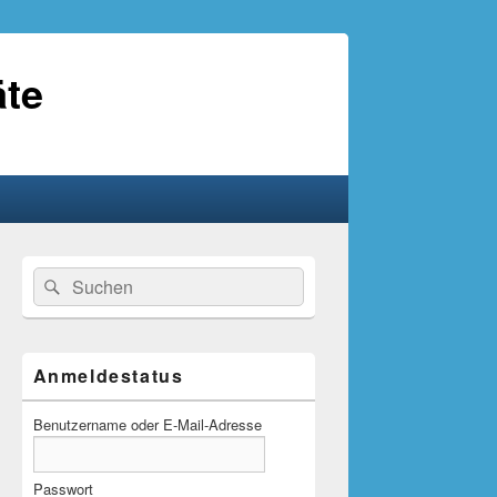
äte
Primärer
Suche
Suchen
Seitenleisten-
nach:
Widgetbereich
Anmeldestatus
Benutzername oder E-Mail-Adresse
Passwort