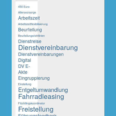
450 Euro
Altersvorsorge
Arbeitszeit
Arbeitszeitflexibilisierung
Beurteilung
Beurteilungsrichtlinien
Dienstreise
Dienstvereinbarung
Dienstvereinbarungen
Digital
DV
E-
Akte
Eingruppierung
Einstellung
Entgeltumwandlung
Fahrradleasing
Flüchtlingskoordinator
Freistellung
Führungsfeedback