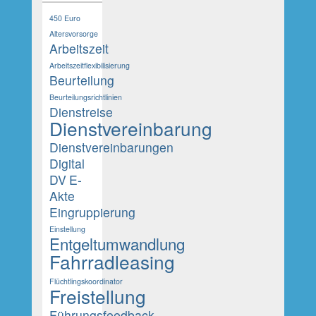
450 Euro
Altersvorsorge
Arbeitszeit
Arbeitszeitflexibilisierung
Beurteilung
Beurteilungsrichtlinien
Dienstreise
Dienstvereinbarung
Dienstvereinbarungen
Digital
DV
E-
Akte
Eingruppierung
Einstellung
Entgeltumwandlung
Fahrradleasing
Flüchtlingskoordinator
Freistellung
Führungsfeedback