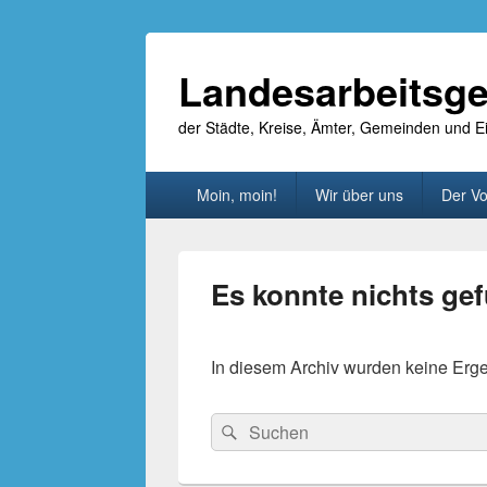
Landesarbeitsge
der Städte, Kreise, Ämter, Gemeinden und
Primäres
Moin, moin!
Wir über uns
Der Vo
Menü
Es konnte nichts ge
In diesem Archiv wurden keine Ergebn
Suche
Suchen
nach: