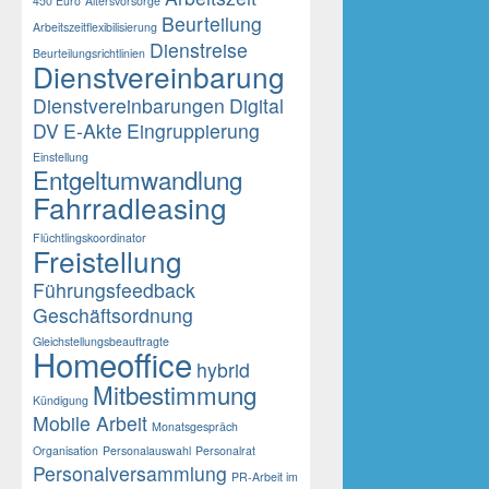
450 Euro
Altersvorsorge
Beurteilung
Arbeitszeitflexibilisierung
Dienstreise
Beurteilungsrichtlinien
Dienstvereinbarung
Dienstvereinbarungen
Digital
DV
E-Akte
Eingruppierung
Einstellung
Entgeltumwandlung
Fahrradleasing
Flüchtlingskoordinator
Freistellung
Führungsfeedback
Geschäftsordnung
Gleichstellungsbeauftragte
Homeoffice
hybrid
Mitbestimmung
Kündigung
Mobile Arbeit
Monatsgespräch
Organisation
Personalauswahl
Personalrat
Personalversammlung
PR-Arbeit im