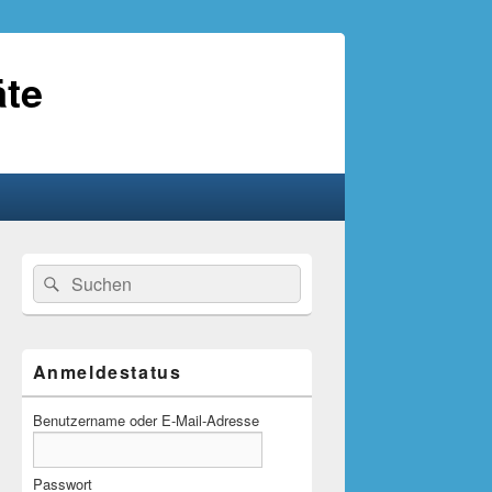
äte
Primärer
Suche
Suchen
Seitenleisten-
nach:
Widgetbereich
Anmeldestatus
Benutzername oder E-Mail-Adresse
Passwort