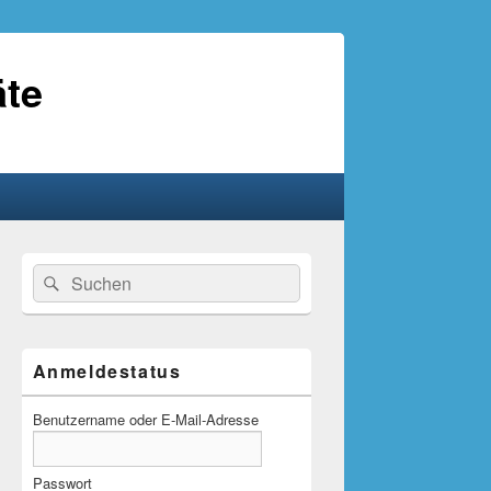
äte
Primärer
Suche
Suchen
Seitenleisten-
nach:
Widgetbereich
Anmeldestatus
Benutzername oder E-Mail-Adresse
Passwort