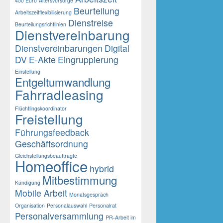
450 Euro
Altersvorsorge
Beurteilung
Arbeitszeitflexibilisierung
Dienstreise
Beurteilungsrichtlinien
Dienstvereinbarung
Dienstvereinbarungen
Digital
DV
E-Akte
Eingruppierung
Einstellung
Entgeltumwandlung
Fahrradleasing
Flüchtlingskoordinator
Freistellung
Führungsfeedback
Geschäftsordnung
Gleichstellungsbeauftragte
Homeoffice
hybrid
Mitbestimmung
Kündigung
Mobile Arbeit
Monatsgespräch
Organisation
Personalauswahl
Personalrat
Personalversammlung
PR-Arbeit im