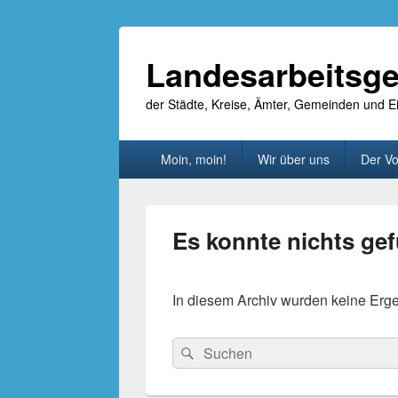
Landesarbeitsge
der Städte, Kreise, Ämter, Gemeinden und
Primäres
Moin, moin!
Wir über uns
Der Vo
Menü
Es konnte nichts ge
In diesem Archiv wurden keine Ergebn
Suche
Suchen
nach: