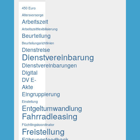
450 Euro
Altersvorsorge
Arbeitszeit
Arbeitszeitflexibilisierung
Beurteilung
Beurteilungsrichtlinien
Dienstreise
Dienstvereinbarung
Dienstvereinbarungen
Digital
DV
E-
Akte
Eingruppierung
Einstellung
Entgeltumwandlung
Fahrradleasing
Flüchtlingskoordinator
Freistellung
Führungsfeedback