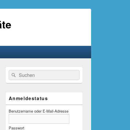
äte
Primärer
Suche
Suchen
Seitenleisten-
nach:
Widgetbereich
Anmeldestatus
Benutzername oder E-Mail-Adresse
Passwort