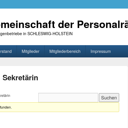
meinschaft der Personalr
 Eigenbetriebe in SCHLESWIG-HOLSTEIN
rstand
Mitglieder
Mitgliederbereich
Impressum
 Sekretärin
retärin
efunden.