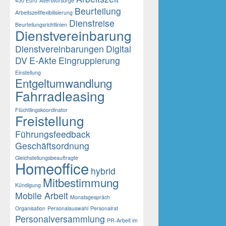
450 Euro
Altersvorsorge
Beurteilung
Arbeitszeitflexibilisierung
Dienstreise
Beurteilungsrichtlinien
Dienstvereinbarung
Dienstvereinbarungen
Digital
DV
E-Akte
Eingruppierung
Einstellung
Entgeltumwandlung
Fahrradleasing
Flüchtlingskoordinator
Freistellung
Führungsfeedback
Geschäftsordnung
Gleichstellungsbeauftragte
Homeoffice
hybrid
Mitbestimmung
Kündigung
Mobile Arbeit
Monatsgespräch
Organisation
Personalauswahl
Personalrat
Personalversammlung
PR-Arbeit im