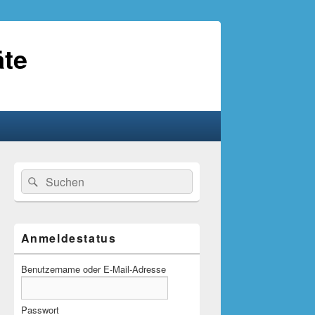
äte
Primärer
Suche
Suchen
Seitenleisten-
nach:
Widgetbereich
Anmeldestatus
Benutzername oder E-Mail-Adresse
Passwort