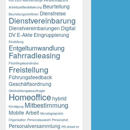
450 Euro
Altersvorsorge
Beurteilung
Arbeitszeitflexibilisierung
Dienstreise
Beurteilungsrichtlinien
Dienstvereinbarung
Dienstvereinbarungen
Digital
DV
E-Akte
Eingruppierung
Einstellung
Entgeltumwandlung
Fahrradleasing
Flüchtlingskoordinator
Freistellung
Führungsfeedback
Geschäftsordnung
Gleichstellungsbeauftragte
Homeoffice
hybrid
Mitbestimmung
Kündigung
Mobile Arbeit
Monatsgespräch
Organisation
Personalauswahl
Personalrat
Personalversammlung
PR-Arbeit im