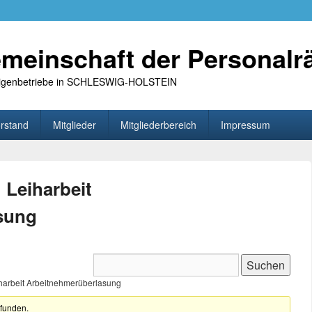
meinschaft der Personalr
 Eigenbetriebe in SCHLESWIG-HOLSTEIN
rstand
Mitglieder
Mitgliederbereich
Impressum
Leiharbeit
sung
harbeit Arbeitnehmerüberlasung
efunden.