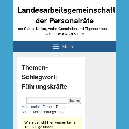
Landesarbeitsgemeinschaft
der Personalräte
der Städte, Kreise, Ämter, Gemeinden und Eigenbetriebe in
SCHLESWIG-HOLSTEIN
Menü
Primärer
Seitenleisten-
Themen-
Widgetbereich
Schlagwort:
Führungskräfte
Moin, moin!
›
Forum
›
Themen-
Schlagwort: Führungskräfte
Wie ärgerlich! Hier wurden keine
Themen gefunden.