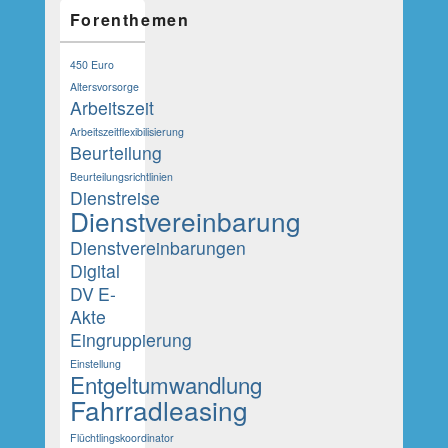
Forenthemen
450 Euro
Altersvorsorge
Arbeitszeit
Arbeitszeitflexibilisierung
Beurteilung
Beurteilungsrichtlinien
Dienstreise
Dienstvereinbarung
Dienstvereinbarungen
Digital
DV
E-
Akte
Eingruppierung
Einstellung
Entgeltumwandlung
Fahrradleasing
Flüchtlingskoordinator