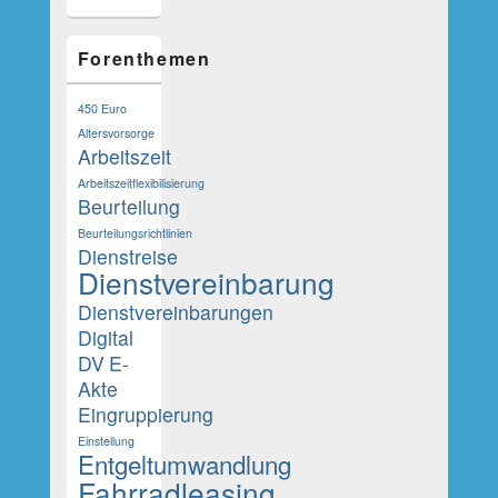
Forenthemen
450 Euro
Altersvorsorge
Arbeitszeit
Arbeitszeitflexibilisierung
Beurteilung
Beurteilungsrichtlinien
Dienstreise
Dienstvereinbarung
Dienstvereinbarungen
Digital
DV
E-
Akte
Eingruppierung
Einstellung
Entgeltumwandlung
Fahrradleasing