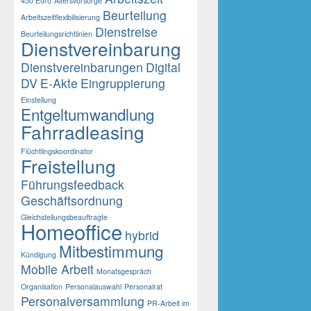
450 Euro
Altersvorsorge
Beurteilung
Arbeitszeitflexibilisierung
Dienstreise
Beurteilungsrichtlinien
Dienstvereinbarung
Dienstvereinbarungen
Digital
DV
E-Akte
Eingruppierung
Einstellung
Entgeltumwandlung
Fahrradleasing
Flüchtlingskoordinator
Freistellung
Führungsfeedback
Geschäftsordnung
Gleichstellungsbeauftragte
Homeoffice
hybrid
Mitbestimmung
Kündigung
Mobile Arbeit
Monatsgespräch
Organisation
Personalauswahl
Personalrat
Personalversammlung
PR-Arbeit im