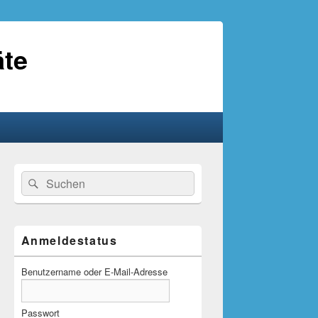
äte
Primärer
Suche
Suchen
Seitenleisten-
nach:
Widgetbereich
Anmeldestatus
Benutzername oder E-Mail-Adresse
Passwort