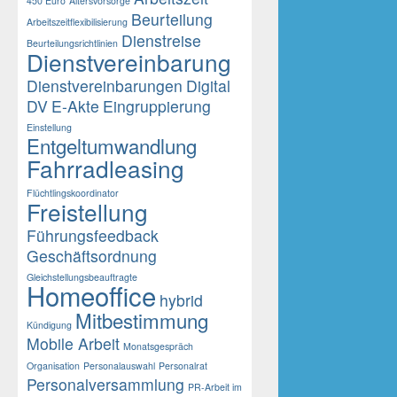
450 Euro
Altersvorsorge
Beurteilung
Arbeitszeitflexibilisierung
Dienstreise
Beurteilungsrichtlinien
Dienstvereinbarung
Dienstvereinbarungen
Digital
DV
E-Akte
Eingruppierung
Einstellung
Entgeltumwandlung
Fahrradleasing
Flüchtlingskoordinator
Freistellung
Führungsfeedback
Geschäftsordnung
Gleichstellungsbeauftragte
Homeoffice
hybrid
Mitbestimmung
Kündigung
Mobile Arbeit
Monatsgespräch
Organisation
Personalauswahl
Personalrat
Personalversammlung
PR-Arbeit im