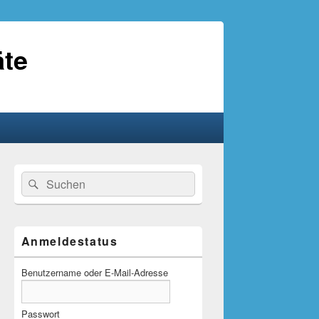
äte
Primärer
Suche
Suchen
Seitenleisten-
nach:
Widgetbereich
Anmeldestatus
Benutzername oder E-Mail-Adresse
Passwort