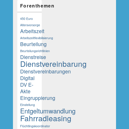
Forenthemen
450 Euro
Altersvorsorge
Arbeitszeit
Arbeitszeitflexibilisierung
Beurteilung
Beurteilungsrichtlinien
Dienstreise
Dienstvereinbarung
Dienstvereinbarungen
Digital
DV
E-
Akte
Eingruppierung
Einstellung
Entgeltumwandlung
Fahrradleasing
Flüchtlingskoordinator