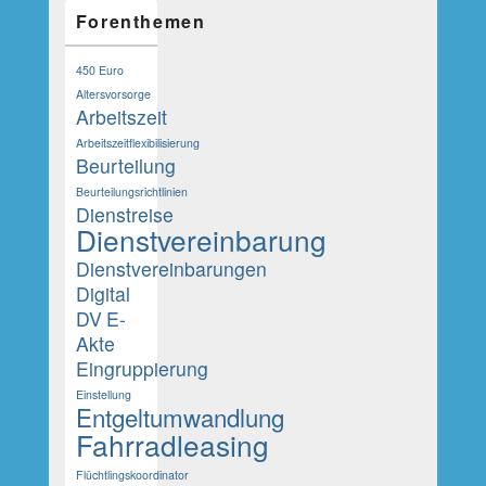
Forenthemen
450 Euro
Altersvorsorge
Arbeitszeit
Arbeitszeitflexibilisierung
Beurteilung
Beurteilungsrichtlinien
Dienstreise
Dienstvereinbarung
Dienstvereinbarungen
Digital
DV
E-
Akte
Eingruppierung
Einstellung
Entgeltumwandlung
Fahrradleasing
Flüchtlingskoordinator