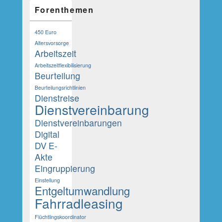
Forenthemen
450 Euro
Altersvorsorge
Arbeitszeit
Arbeitszeitflexibilisierung
Beurteilung
Beurteilungsrichtlinien
Dienstreise
Dienstvereinbarung
Dienstvereinbarungen
Digital
DV
E-
Akte
Eingruppierung
Einstellung
Entgeltumwandlung
Fahrradleasing
Flüchtlingskoordinator