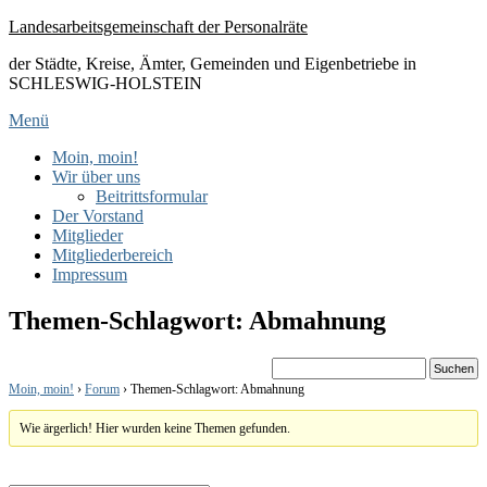
Zum
Landesarbeitsgemeinschaft der Personalräte
Inhalt
der Städte, Kreise, Ämter, Gemeinden und Eigenbetriebe in
springen
SCHLESWIG-HOLSTEIN
Menü
Primäres
Moin, moin!
Wir über uns
Menü
Beitrittsformular
Der Vorstand
Mitglieder
Mitgliederbereich
Impressum
Themen-Schlagwort: Abmahnung
Moin, moin!
›
Forum
›
Themen-Schlagwort: Abmahnung
Wie ärgerlich! Hier wurden keine Themen gefunden.