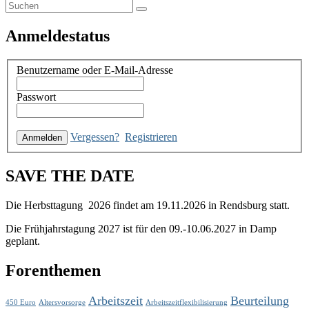
Primärer
Suche
Suchen
nach:
Seitenleisten-
Anmeldestatus
Widgetbereich
Benutzername oder E-Mail-Adresse
Passwort
Vergessen?
Registrieren
SAVE THE DATE
Die Herbsttagung 2026 findet am 19.11.2026 in Rendsburg statt.
Die Frühjahrstagung 2027 ist für den 09.-10.06.2027 in Damp
geplant.
Forenthemen
Arbeitszeit
Beurteilung
450 Euro
Altersvorsorge
Arbeitszeitflexibilisierung